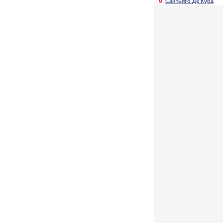
Сантьяго Де Куба