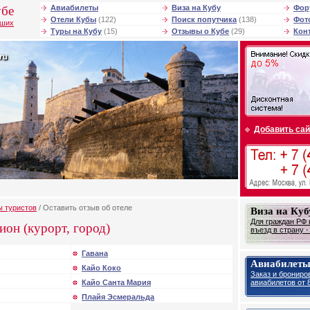
убе
Авиабилеты
Виза на Кубу
Фор
Отели Кубы
(122)
Поиск попутчика
(138)
Фот
чших
Туры на Кубу
(15)
Отзывы о Кубе
(29)
Кон
Добавить сай
ы туристов
/ Оставить отзыв об отеле
Виза на Куб
Для граждан РФ 
ион (курорт, город)
въезд в страну 
Гавана
Авиабилеты
Кайо Коко
Заказ и брониро
авиабилетов от 8
Кайо Санта Мария
Плайя Эсмеральда