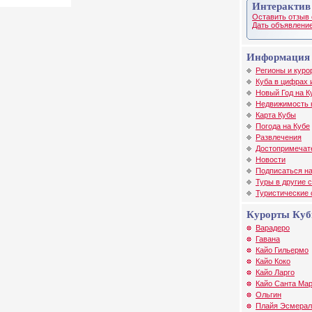
Интерактив
Оставить отзыв 
Дать объявление
Информация 
Регионы и куро
Куба в цифрах 
Новый Год на К
Недвижимость 
Карта Кубы
Погода на Кубе
Развлечения
Достопримечат
Новости
Подписаться на
Туры в другие 
Туристические
Курорты Ку
Варадеро
Гавана
Кайо Гильермо
Кайо Коко
Кайо Ларго
Кайо Санта Ма
Ольгин
Плайя Эсмерал