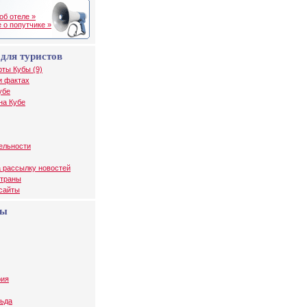
об отеле »
 о попутчике »
для туристов
рты Кубы (9)
и фактах
убе
на Кубе
ельности
 рассылку новостей
страны
 сайты
бы
рия
ьда