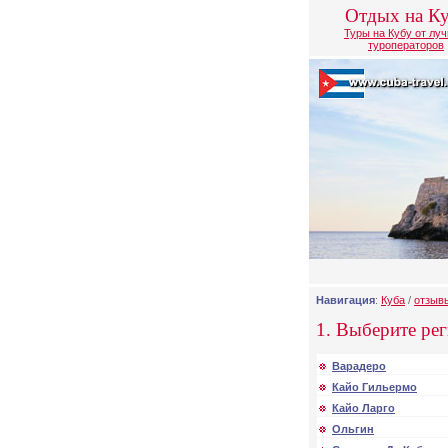
Отдых на К
Туры на Кубу от лу
туроператоров
Навигация
:
Куба
/
отзыв
1. Выберите рег
Варадеро
Кайо Гильермо
Кайо Ларго
Ольгин