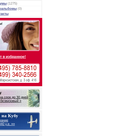
умы
(1275)
оальбомы
(0)
такты
т в избранное!
у
на срок до 30 дней
- безвизовый »
 на Кубу
вание
40 у.е. »»