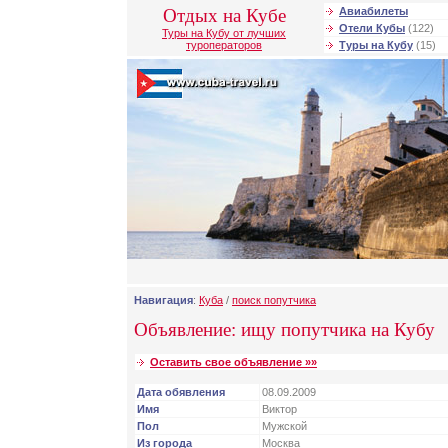
Отдых на Кубе
Авиабилеты
Отели Кубы
(122)
Туры на Кубу от лучших
туроператоров
Туры на Кубу
(15)
Навигация
:
Куба
/
поиск попутчика
Объявление: ищу попутчика на Кубу
Оставить свое объявление »»
Дата обявления
08.09.2009
Имя
Виктор
Пол
Мужской
Из города
Москва